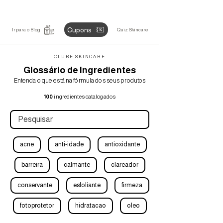
Cupons
Ir para o Blog
Quiz Skincare
CLUBE SKINCARE
Glossário de Ingredientes
Entenda o que está na fórmula dos seus produtos
100
ingredientes catalogados
acne
anti-idade
antioxidante
barreira
calmante
clareador
conservante
esfoliante
firmeza
fotoprotetor
hidratacao
oleo