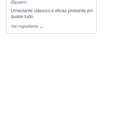
Glycerin
Umectante clássico e eficaz presente em
quase tudo.
Ver Ingrediente →
hidratacao
Ceramidas
Ceramides (NP, AP, EOP, NS)
Lipídeos estruturais que reconstituem a
barreira da pele.
Ver Ingrediente →
hidratacao
Esqualano
Squalane
Emoliente leve que imita o sebo natural da
pele.