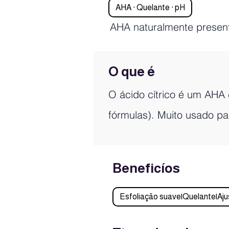
AHA · Quelante · pH
AHA naturalmente presente
O que é
O ácido cítrico é um AHA
fórmulas). Muito usado p
Beneficíos
Esfoliação suave|Quelante|Aju