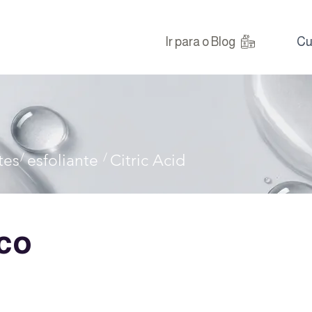
Ir para o Blog
Cu
/
/
tes
esfoliante
Citric Acid
ico