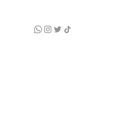
Quem somos
Blog
Monitor Índice UV
Quizz do Skincare
Cupons Skincare
Glossário de Ingredientes Cosméticos
Termos de Uso e Política de Privacidade
WhatsApp Comercial: (11) 9 9376-5986
Clube Skincare © É um portal de dicas de Skincare e Cupons exclusiv
© 2023-2026 CLUBE SKINCARE. Todos os direitos reservados.
CNPJ: 51.786.012/0001-24 TAON DIGITAL LTDA