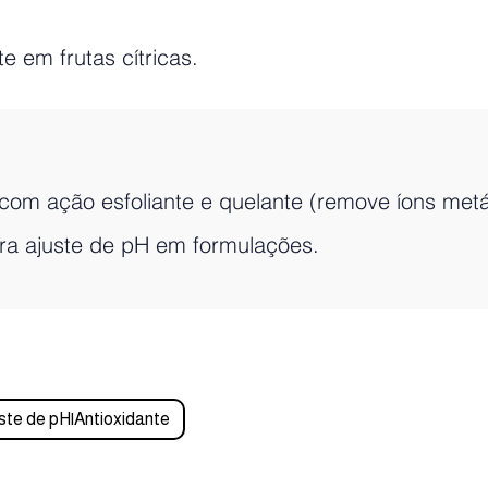
 em frutas cítricas.
 com ação esfoliante e quelante (remove íons me
ara ajuste de pH em formulações.
ste de pH|Antioxidante