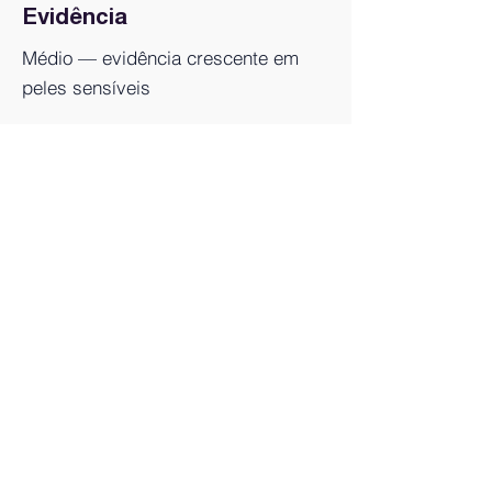
Evidência
Médio — evidência crescente em
peles sensíveis
VOLTAR À LISTA DE INGREDIENTES
Quem somos
Blog
Monitor Índice UV
Quizz do Skincare
Cupons Skincare
Glossário de Ingredientes Cosméticos