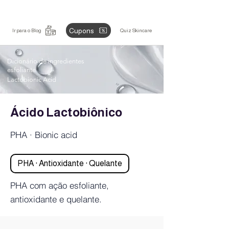
Cupons
Ir para o Blog
Quiz Skincare
Dicionário de ingredientes
esfoliante
Lactobionic Acid
Ácido Lactobiônico
PHA · Bionic acid
PHA · Antioxidante · Quelante
PHA com ação esfoliante,
antioxidante e quelante.