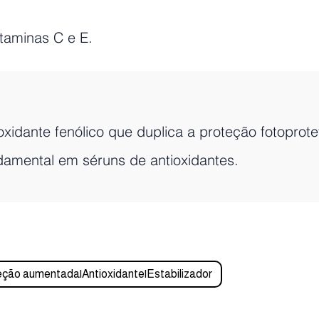
vitaminas C e E.
oxidante fenólico que duplica a proteção fotoprot
amental em séruns de antioxidantes.
eção aumentada|Antioxidante|Estabilizador