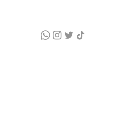
Quem somos
Blog
Monitor Índice UV
Quizz do Skincare
Cupons Skincare
Glossário de Ingredientes Cosméticos
Termos de Uso e Política de Privacidade
WhatsApp Comercial: (11) 9 9376-5986
Clube Skincare © É um portal de dicas de Skincare e Cupons exclusiv
© 2023-2026 CLUBE SKINCARE. Todos os direitos reservados.
CNPJ: 51.786.012/0001-24 TAON DIGITAL LTDA