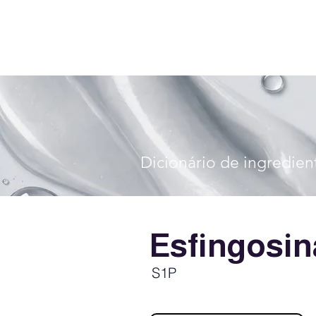
Dicionário de ingredien
Esfingosin
S1P