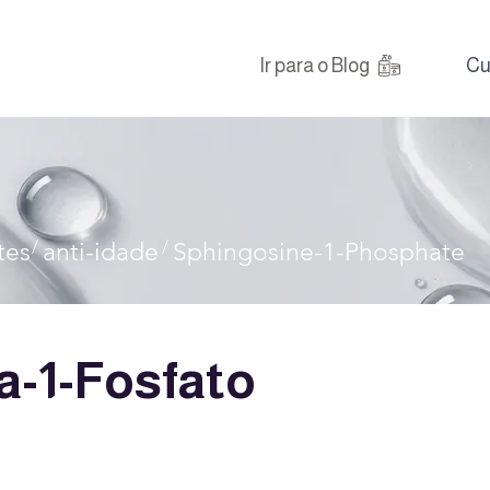
Ir para o Blog
Cu
/
/
tes
anti-idade
Sphingosine-1-Phosphate
a-1-Fosfato