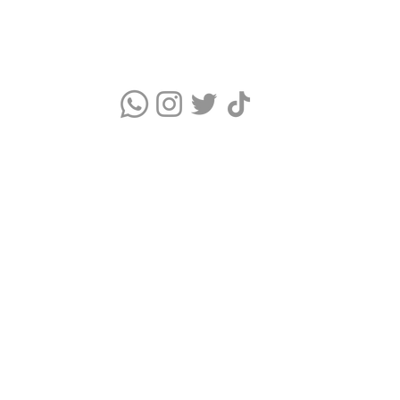
Quem somos
Blog
Monitor Índice UV
Quizz do Skincare
Cupons Skincare
Glossário de Ingredientes Cosméticos
Termos de Uso e Política de Privacidade
WhatsApp Comercial: (11) 9 9376-5986
Clube Skincare © É um portal de dicas de Skincare e Cupons exclusiv
© 2023-2026 CLUBE SKINCARE. Todos os direitos reservados.
CNPJ: 51.786.012/0001-24 TAON DIGITAL LTDA