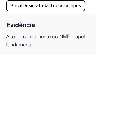
Seca|Desidratada|Todos os tipos
Evidência
Alto — componente do NMF, papel
fundamental
VOLTAR À LISTA DE INGREDIENTES
Quem somos
Blog