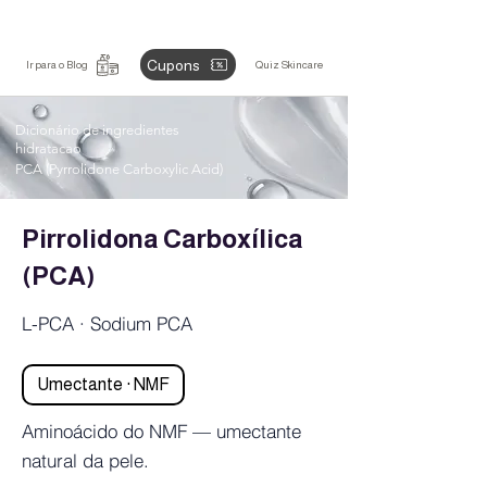
Cupons
Ir para o Blog
Quiz Skincare
Dicionário de ingredientes
hidratacao
PCA (Pyrrolidone Carboxylic Acid)
Pirrolidona Carboxílica
(PCA)
L-PCA · Sodium PCA
Umectante · NMF
Aminoácido do NMF — umectante
natural da pele.