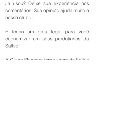
Já usou? Deixe sua experiência nos 
comentários! Sua opinião ajuda muito o 
nosso clube!.
E tenho um dica legal para você 
economizar em seus produtinhos da 
Sallve! 
A Clube Skincare tem cupom da Sallve 
para você!
Cupom: 
10#CLUBESKINCARE
Copie e cole lá no site da Sallve ao 
final de sua compra.
Desconto + Frete Grátis