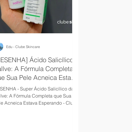
Edu - Clube Skincare
ESENHA] Ácido Salicílico
llve: A Fórmula Completa
ue Sua Pele Acneica Estava
sperando!
SENHA - Super Ácido Salicílico da
llve: A Fórmula Completa que Sua
le Acneica Estava Esperando - Clube
incare Reseh Sallve.