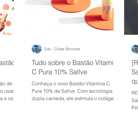
Edu - Clube Skincare
astão
Tudo sobre o Bastão Vitamina
[R
C Pura 10% Sallve
Sa
q
tão de
Conheça o novo Bastão Vitamina C
E
o usar,
Pura 10% da Sallve. Com tecnologia de
RE
a e os
dupla camada, ele estimula o colágeno,
Sa
reduz poros e ilumina a pele.
Pe
Sk