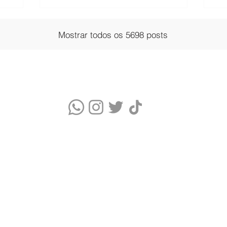
Mostrar todos os 5698 posts
Quem somos
Blog
Monitor Índice UV
Quizz do Skincare
Cupons Skincare
Glossário de Ingredientes Cosméticos
Termos de Uso e Política de Privacidade
WhatsApp Comercial: (11) 9 9376-5986