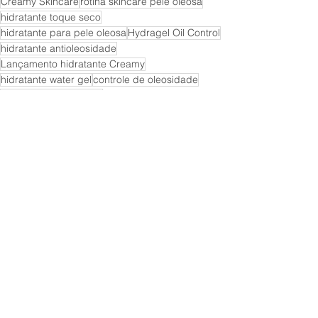
Creamy Skincare
rotina skincare pele oleosa
hidratante toque seco
hidratante para pele oleosa
Hydragel Oil Control
hidratante antioleosidade
Lançamento hidratante Creamy
hidratante water gel
controle de oleosidade
Tripeptídeo Oil Control
Ácido Hialurônico para pele oleosa
Niacinamida skincare
hidratante sem silicone
hidratante sem fragrância
pele oleosa hidratação
acabamento matte hidratante
hidratante acneico
Creamy Jelly junho
Tecnologia Skin Balance
hidratante dermatologicamente testado
como hidratar pele oleosa
Lançamento Creamy Junho 2026
Novo hidratante Creamy
Creamy
Skincare
Ácido Hialurônico