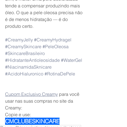
tende a compensar produzindo mais 
óleo. O que a pele oleosa precisa não 
é de menos hidratação — é do 
produto certo.
#CreamyJelly
#CreamyHydragel
#CreamySkincare
#PeleOleosa
#SkincareBrasileiro
#HidratanteAntioleosidade
#WaterGel
#NiacinamidaSknicare
#AcidoHialuronico
#RotinaDePele
Cupom Exclusivo Creamy
 para você 
usar nas suas compras no site da 
Creamy:
Copie e use: 
CMCLUBESKINCARE