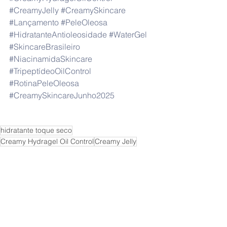
#CreamyJelly
#CreamySkincare
#Lançamento
#PeleOleosa
#HidratanteAntioleosidade
#WaterGel
#SkincareBrasileiro
#NiacinamidaSkincare
#TripeptídeoOilControl
#RotinaPeleOleosa
#CreamySkincareJunho2025
hidratante toque seco
Creamy Hydragel Oil Control
Creamy Jelly
Creamy Skincare lançamento junho 2026
hidratante antioleosidade Creamy
Hydragel Oil Control review
Hydragel Oil Control para que serve
o que é Hydragel Oil Control
Creamy Skincare hidratante pele oleosa
Tripeptídeo Oil Control o que é