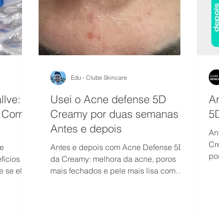
Edu - Clube Skincare
llve:
Usei o Acne defense 5D
A
e Como
Creamy por duas semanas
5
Antes e depois
An
Cr
te
Antes e depois com Acne Defense 5D
po
fícios
da Creamy: melhora da acne, poros
te
e se ele
mais fechados e pele mais lisa com
ácido salicílico e niacinamida.