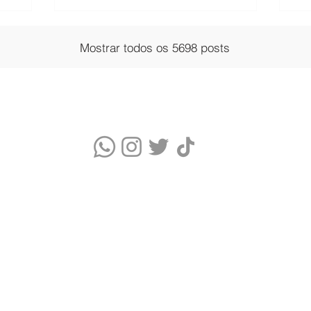
Mostrar todos os 5698 posts
Quem somos
Blog
Monitor Índice UV
Quizz do Skincare
Cupons Skincare
Glossário de Ingredientes Cosméticos
Termos de Uso e Política de Privacidade
WhatsApp Comercial: (11) 9 9376-5986