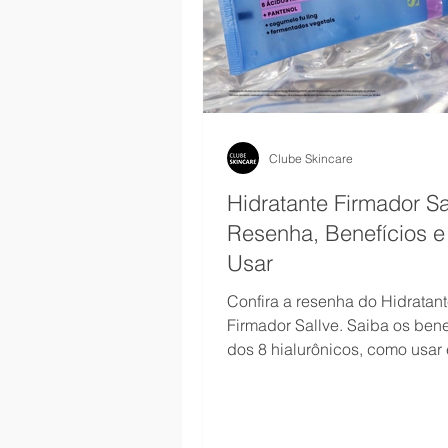
Clube Skincare
Hidratante Firmador Sa
Resenha, Benefícios 
Usar
Confira a resenha do Hidratan
Firmador Sallve. Saiba os bene
dos 8 hialurônicos, como usar 
controla a oleosidade. Veja!