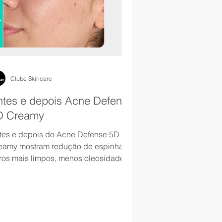
Clube Skincare
ntes e depois Acne Defense
D Creamy
tes e depois do Acne Defense 5D
eamy mostram redução de espinhas,
ros mais limpos, menos oleosidade e
xtura da pele mais uniforme.