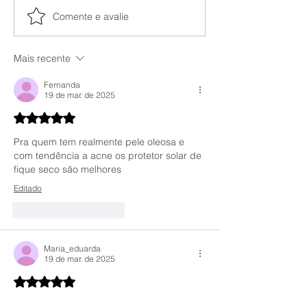
Comente e avalie
Niacinamida Principia x
Resenha: Loção
Niacinamida Simple
Hidratante Princ
Organic
01
Mais recente
Fernanda
19 de mar. de 2025
Avaliado com 5 de 5 estrelas.
Pra quem tem realmente pele oleosa e 
com tendência a acne os protetor solar de 
fique seco são melhores
Editado
Curtir
Responder
Maria_eduarda
19 de mar. de 2025
Avaliado com 5 de 5 estrelas.
Eu nunca tinha pensando nisso, pensei 