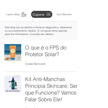
Cupons
Ir para o Blog
Quiz Skincare
Este blog não se destina a fornecer diagnóstico, tratamento
ou aconselhamento médico. O conteúdo serve apenas
para fins informativos. Consulte seu médico.
O que é o FPS do
Protetor Solar?
Clube Skincare
Kit Anti-Manchas
Principia Skincare: Será
que Funciona? Vamos
Falar Sobre Ele!