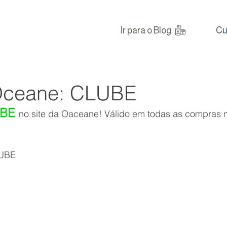
Ir para o Blog
Cu
ceane: CLUBE
BE 
no site da Oaceane! Válido em todas as compras n
UBE