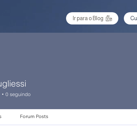
Ir para o Blog
Cu
gliessi
0
seguindo
s
Forum Posts