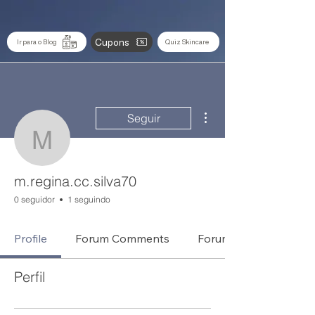
Cupons
Ir para o Blog
Quiz Skincare
Mais ações
Seguir
m.regina.cc.silva70
m.regina.cc.silva70
0 seguidor
1 seguindo
Profile
Forum Comments
Forum Posts
Perfil