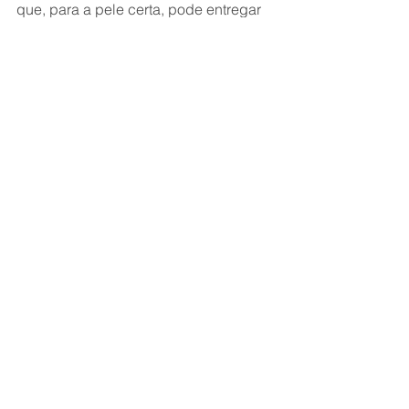
que, para a pele certa, pode entregar 
resultados espetaculares.
Creme Retexturizador Noturno: 
conheça os benefícios
E você, ficou com vontade de testar? 
Conta pra gente nos comentários!
Com carinho e uma pele bem cuidada,
Clube Skincare.
Retexturizador Sallve
Retinol
Ácido Glicólico
Sallve
Ver tudo
Posts recentes