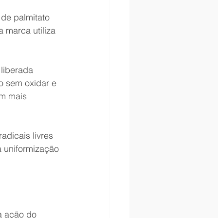
 de palmitato 
 marca utiliza 
 liberada 
o sem oxidar e 
em mais 
dicais livres 
a uniformização 
a ação do 