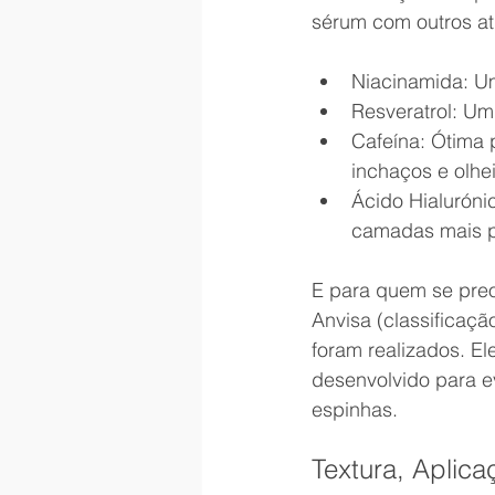
sérum com outros at
Niacinamida: Um
Resveratrol: Um 
Cafeína: Ótima p
inchaços e olhei
Ácido Hialuróni
camadas mais p
E para quem se preo
Anvisa (classificaçã
foram realizados. E
desenvolvido para ev
espinhas.
Textura, Aplica