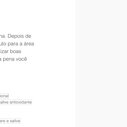
ma. Depois de 
uto para a área 
izar boas 
a pena você 
ional
allve antioxidante
are e sallve