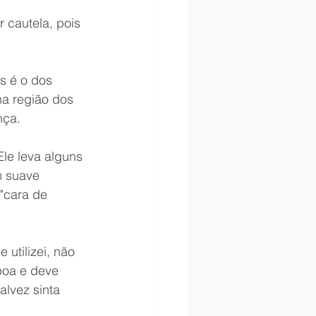
 cautela, pois 
s é o dos 
na região dos 
nça.
Ele leva alguns 
m suave 
"cara de 
utilizei, não 
boa e deve 
alvez sinta 