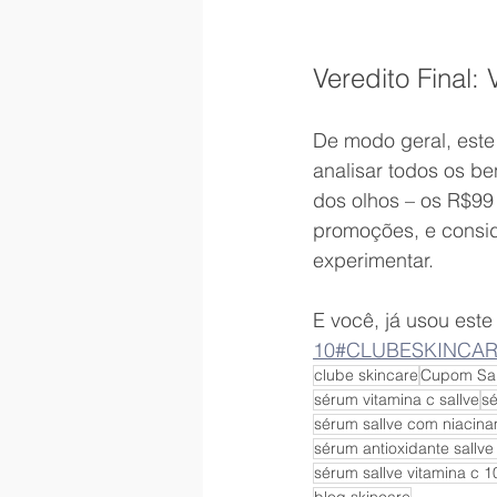
Veredito Final:
De modo geral, este
analisar todos os be
dos olhos – os R$99 
promoções, e consid
experimentar.
E você, já usou este
10#CLUBESKINCA
clube skincare
Cupom Sal
sérum vitamina c sallve
sé
sérum sallve com niacin
sérum antioxidante sallve
sérum sallve vitamina c 