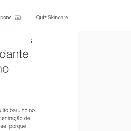
pons
Quiz Skincare
idante
no
ito barulho no 
centração de 
-se, porque 