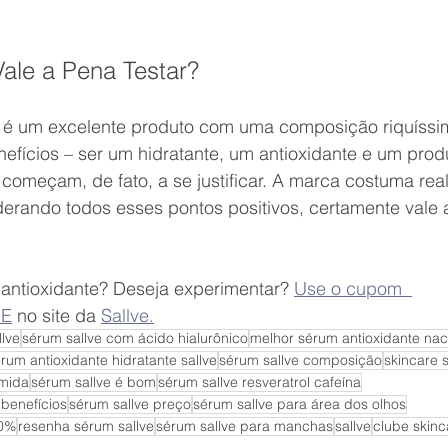
 Vale a Pena Testar?
 é um excelente produto com uma composição riquíssi
nefícios – ser um hidratante, um antioxidante e um prod
começam, de fato, a se justificar. A marca costuma real
erando todos esses pontos positivos, certamente vale 
 antioxidante? Deseja experimentar? 
Use o cupom  
RE
 no site da 
Sallve.
lve
sérum sallve com ácido hialurônico
melhor sérum antioxidante nac
rum antioxidante hidratante sallve
sérum sallve composição
skincare s
amida
sérum sallve é bom
sérum sallve resveratrol cafeína
 benefícios
sérum sallve preço
sérum sallve para área dos olhos
10%
resenha sérum sallve
sérum sallve para manchas
sallve
clube skinc