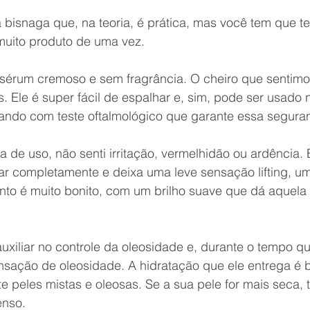
isnaga que, na teoria, é prática, mas você tem que ter
 muito produto de uma vez.
m sérum cremoso e sem fragrância. O cheiro que sentimo
s. Ele é super fácil de espalhar e, sim, pode ser usado 
ntando com teste oftalmológico que garante essa segura
 de uso, não senti irritação, vermelhidão ou ardência. 
ar completamente e deixa uma leve sensação lifting, u
to é muito bonito, com um brilho suave que dá aquela 
xiliar no controle da oleosidade e, durante o tempo que 
nsação de oleosidade. A hidratação que ele entrega é 
e peles mistas e oleosas. Se a sua pele for mais seca, t
enso.