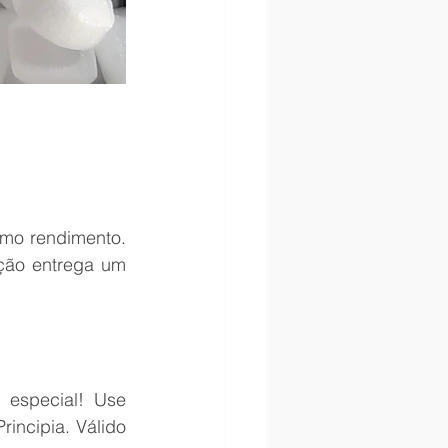
mo rendimento. 
ção entrega um 
Se você quer testar esse hidratante, o Clube Skincare tem um cupom especial! Use 
incipia. Válido 