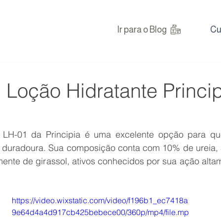
Ir para o Blog
Cu
 Loção Hidratante Princip
e LH-01 da Principia é uma excelente opção para q
e duradoura. Sua composição conta com 10% de ureia, 5
ente de girassol, ativos conhecidos por sua ação altam
https://video.wixstatic.com/video/f196b1_ec7418a
9e64d4a4d917cb425bebece00/360p/mp4/file.mp