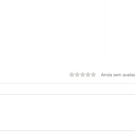
Avaliado com 0 de 5 estrel
Ainda sem avalia
Hidratante Firmador Sallve:
Pore
Resenha, Benefícios e Como
Medi