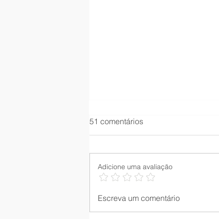
51 comentários
Adicione uma avaliação
Creamy Hydragel Oil Control:
Escreva um comentário
O que é, como usar e para