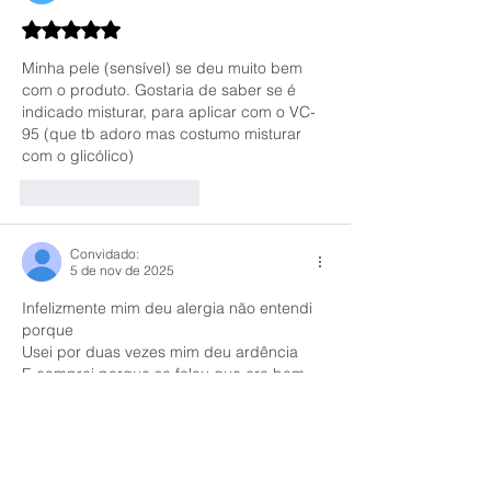
Avaliado com 5 de 5 estrelas.
Minha pele (sensível) se deu muito bem 
com o produto. Gostaria de saber se é 
indicado misturar, para aplicar com o VC-
95 (que tb adoro mas costumo misturar 
com o glicólico)
Curtir
Responder
Convidado:
5 de nov de 2025
Infelizmente mim deu alergia não entendi 
porque 
Usei por duas vezes mim deu ardência 
E comprei porque se falou que era bom 
pra pele sensível.
Curtir
Responder