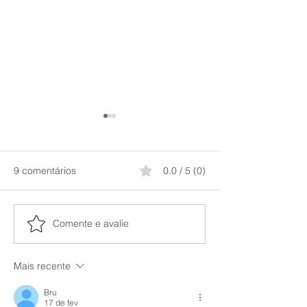
9 comentários
0.0 / 5 (0)
Comente e avalie
Antes e depois Ácido
Desodorante Pri
Kójico Principia
qual o melhor?
Mais recente
Bru
17 de fev