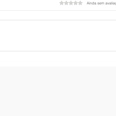
Avaliado com 0 de 5 estrel
Ainda sem avalia
Retinal Eye Cream: O Guia
Pore
do Novo Antirrugas Potente
Medi
da Creamy
que 