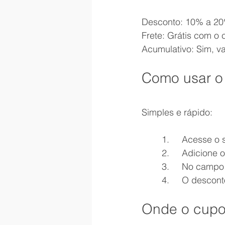
Desconto: 10% a 2
Frete: Grátis com o
Acumulativo: Sim, v
Como usar 
Simples e rápido:
	1.	Acesse 
	2.	Adicion
	3.	No camp
	4.	O desc
Onde o cupo