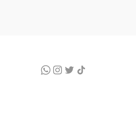
Quem somos
Blog
Monitor Índice UV
Quizz do Skincare
Cupons Skincare
Glossário de Ingredientes Cosméticos
Termos de Uso e Política de Privacidade
WhatsApp Comercial: (11) 9 9376-5986