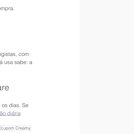
ompra. 
gistas, com 
á usa sabe: a 
are
os dias. Se 
ão diária
y
cupom Creamy