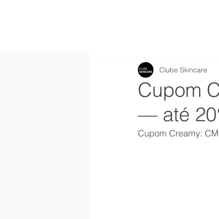
Clube Skincare
Cupom 
— até 20
Cupom Creamy: CMC