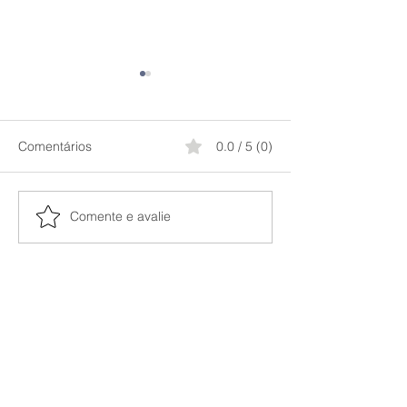
Comentários
0.0 / 5 (0)
Comente e avalie
Em quais áreas aplicar o
RETINOL - Princ
ácido retinol?
Skincare. Como 
Ácido Retinol da
Skincare.