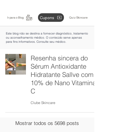
Cupons
Ir para o Blog
Quiz Skincare
Este blog não se destina a fornecer diagnóstico, tratamento
ou aconselhamento médico. O conteúdo serve apenas
para fins informativos. Consulte seu médico.
Resenha sincera do
Sérum Antioxidante
Hidratante Sallve com
10% de Nano Vitamina
C
Clube Skincare
Mostrar todos os 5698 posts