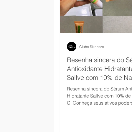
Clube Skincare
Resenha sincera do S
Antioxidante Hidratant
Sallve com 10% de N
Vitamina C
Resenha sincera do Sérum Ant
Hidratante Sallve com 10% de
C. Conheça seus ativos poder
(Niacinamida, Resveratrol, Caf
Ácido Hialurônico), benefícios
manchas, linhas finas, olheiras
hidratação. Vale o investiment