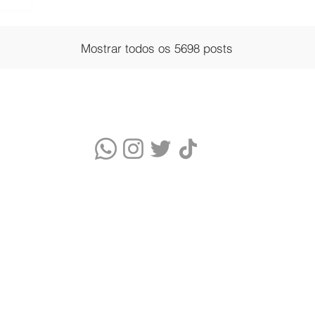
Mostrar todos os 5698 posts
Quem somos
Blog
Monitor Índice UV
Quizz do Skincare
Cupons Skincare
Glossário de Ingredientes Cosméticos
Termos de Uso e Política de Privacidade
WhatsApp Comercial: (11) 9 9376-5986