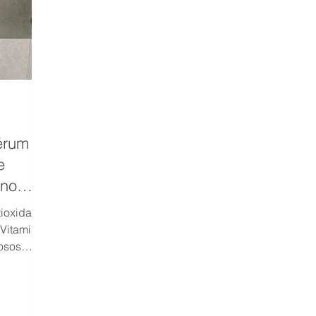
érum
e
ano
ioxidante
 Vitamina
osos
eína e
 para
 e
o?