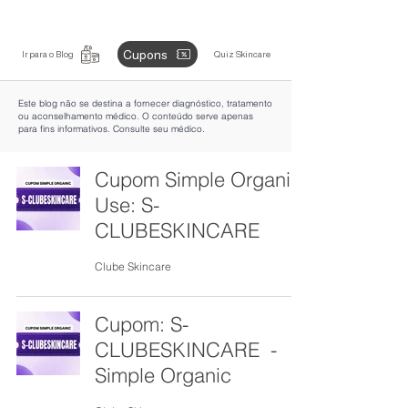
Cupons
Ir para o Blog
Quiz Skincare
Este blog não se destina a fornecer diagnóstico, tratamento
ou aconselhamento médico. O conteúdo serve apenas
para fins informativos. Consulte seu médico.
Cupom Simple Organic
Use: S-
CLUBESKINCARE
Clube Skincare
Cupom: S-
CLUBESKINCARE -
Simple Organic