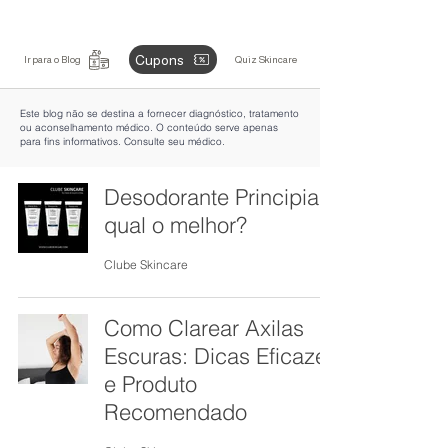
Cupons
Ir para o Blog
Quiz Skincare
Este blog não se destina a fornecer diagnóstico, tratamento
ou aconselhamento médico. O conteúdo serve apenas
para fins informativos. Consulte seu médico.
Desodorante Principia
qual o melhor?
Clube Skincare
Como Clarear Axilas
Escuras: Dicas Eficazes
e Produto
Recomendado