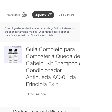
Cupons
Ir para o Blog
Quiz Skincare
Este blog não se destina a fornecer diagnóstico, tratamento
ou aconselhamento médico. O conteúdo serve apenas
para fins informativos. Consulte seu médico.
Guia Completo para
Combater a Queda de
Cabelo: Kit Shampoo e
Condicionador
Antiqueda AQ-01 da
Principia Skin
Clube Skincare
Mostrar todos os 5698 posts