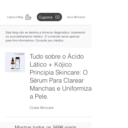
Cupons
Ir para o Blog
Quiz Skincare
Este blog não se destina a fornecer diagnóstico, tratamento
ou aconselhamento médico. O conteúdo serve apenas
para fins informativos. Consulte seu médico.
Tudo sobre o Ácido
Lático + Kójico
Principia Skincare: O
Sérum Para Clarear
Manchas e Uniformizar
a Pele.
Clube Skincare
Mostrar todos os 5698 posts