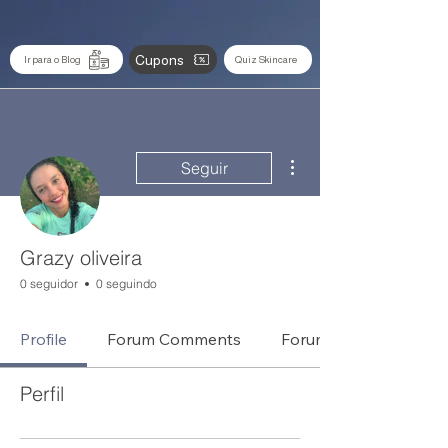
Cupons
Ir para o Blog
Quiz Skincare
Mais ações
Seguir
Grazy oliveira
0 seguidor
0 seguindo
Profile
Forum Comments
Forum Posts
Perfil