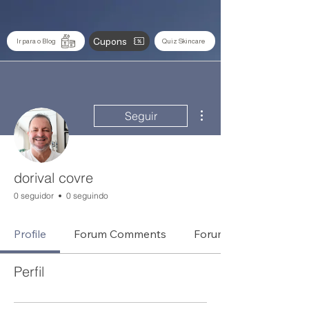
Cupons
Ir para o Blog
Quiz Skincare
Mais ações
Seguir
dorival covre
0 seguidor
0 seguindo
Profile
Forum Comments
Forum Posts
Perfil