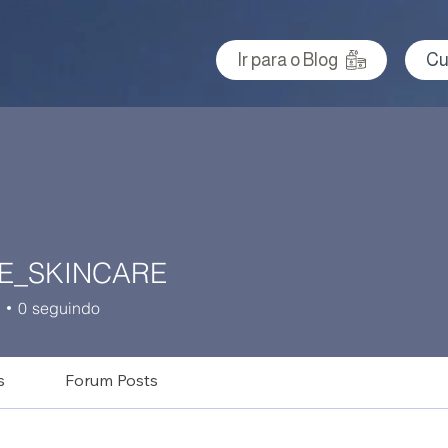
Ir para o Blog
Cu
E_SKINCARE
SKINCARE
0
seguindo
s
Forum Posts