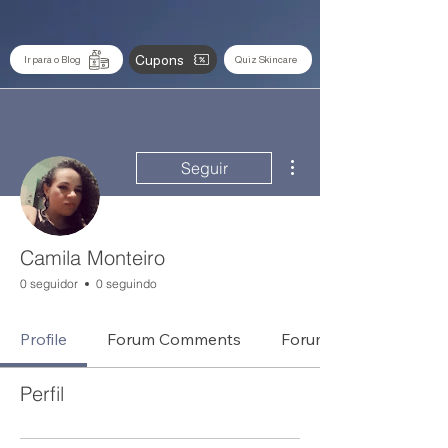
Cupons
Ir para o Blog
Quiz Skincare
Mais ações
Seguir
Camila Monteiro
0 seguidor
0 seguindo
Profile
Forum Comments
Forum Posts
Perfil