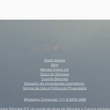
Quem somos
Blog
Monitor Índice UV
Quizz do Skincare
Cupons Skincare
Glossário de Ingredientes Cosméticos
Termos de Uso e Política de Privacidade
WhatsApp Comercial: (11) 9 9376-5986
Clube Skincare © É um portal de dicas de Skincare e Cupons exclusiv