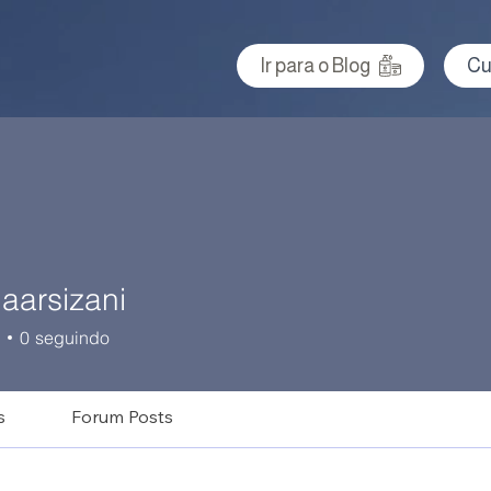
Ir para o Blog
Cu
aarsizani
sizani
0
seguindo
s
Forum Posts