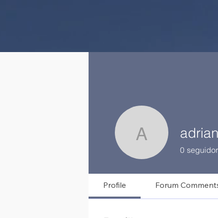
adrian
adrianaar
0
seguidor
Profile
Forum Comment