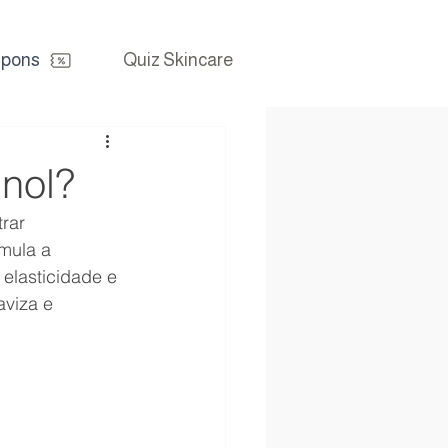
pons
Quiz Skincare
inol?
rar 
imula a 
elasticidade e 
viza e 