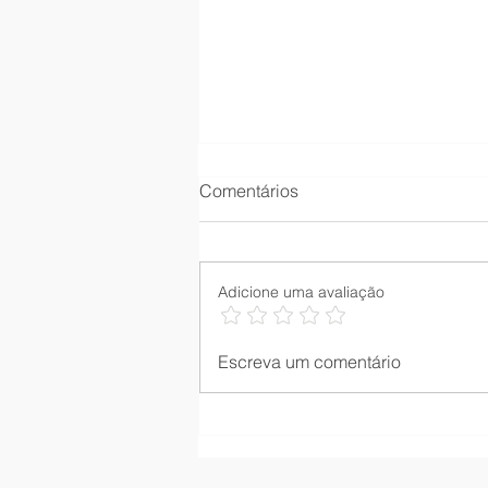
Comentários
Adicione uma avaliação
Creamy Hydragel Oil Control:
Escreva um comentário
O que é, como usar e para
quem é indicado