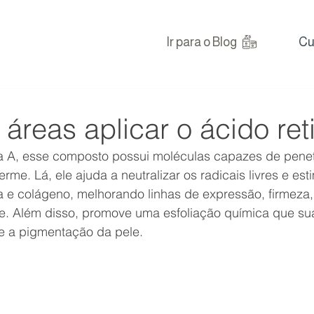
Ir para o Blog
Cu
áreas aplicar o ácido ret
a A, esse composto possui moléculas capazes de penet
me. Lá, ele ajuda a neutralizar os radicais livres e est
 e colágeno, melhorando linhas de expressão, firmeza, 
e. Além disso, promove uma esfoliação química que sua
 e a pigmentação da pele.