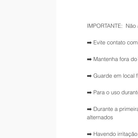
IMPORTANTE:  Não ap
➡️ Evite contato co
➡️ Mantenha fora do
➡️ Guarde em local 
➡️ Para o uso duran
➡️ Durante a primei
alternados
➡️ Havendo irritaçã