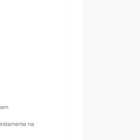
agem
iretamente na 