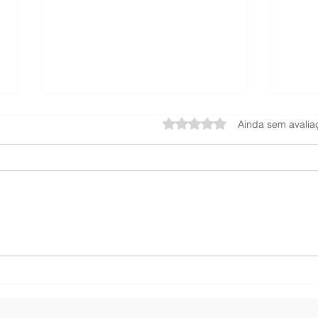
Avaliado com 0 de 5 estrel
Ainda sem avalia
Tudo o que você precisa
Reti
saber sobre o Retinal Eye
do N
Cream da Creamy: FAQ e
da C
Dicas de Uso