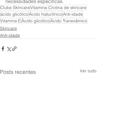
necessidades específicas.
Clube Skincare
Vitamina C
rotina de skincare
ácido glicólico
Ácido hialurônico
Anti-idade
Vitamina E
Ácido glicólico
Ácido Tranexâmico
Skincare
Anti-idade
Ver tudo
Posts recentes